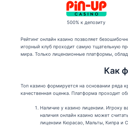
500% к депозиту
Рейтинг онлайн казино позволяет безошибочн
игорный клуб проходит самую тщательную про
мира. Только лицензионные платформы, облад
Как ф
Топ казино формируется на основании ряда кр
качественная оценка. Платформа проходит об
Наличие у казино лицензии. Игроку в
наличия онлайн казино может считат
лицензии Кюрасао, Мальты, Кипра и 