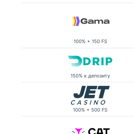
100% + 150 FS
150% к депозиту
100% + 500 FS