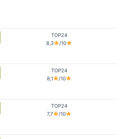
TOP24
8,3
/10
TOP24
8,1
/10
TOP24
7,7
/10