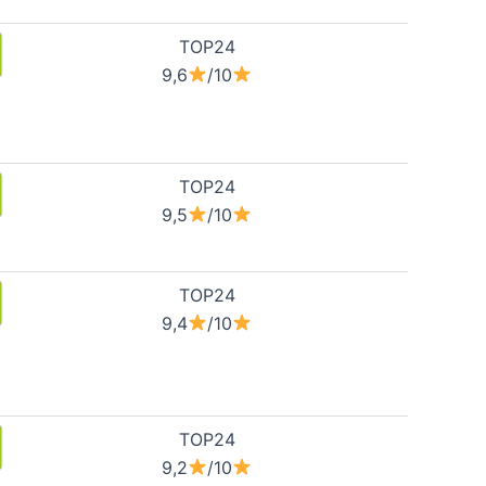
TOP24
9,6
/10
TOP24
9,5
/10
TOP24
9,4
/10
TOP24
9,2
/10