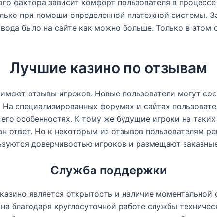
го фактора зависит комфорт пользователя в процессе 
лько при помощи определенной платежной системы. За
ывода было на сайте как можно больше. Только в этом 
Лучшие казино по отзывам
 имеют отзывы игроков. Новые пользователи могут сос
. На специализированных форумах и сайтах пользовате
 его особенностях. К тому же будущие игроки на таки
ан ответ. Но к некоторым из отзывов пользователям р
зуются доверчивостью игроков и размещают заказные
Служба поддержки
азино является открытость и наличие моментальной об
на благодаря круглосуточной работе службы техничес