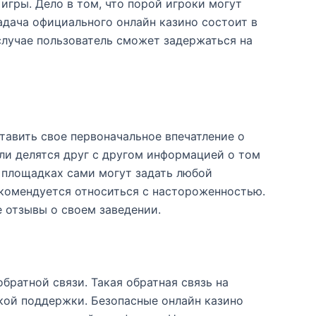
игры. Дело в том, что порой игроки могут
дача официального онлайн казино состоит в
случае пользователь сможет задержаться на
тавить свое первоначальное впечатление о
ли делятся друг с другом информацией о том
х площадках сами могут задать любой
екомендуется относиться с настороженностью.
 отзывы о своем заведении.
ратной связи. Такая обратная связь на
кой поддержки. Безопасные онлайн казино